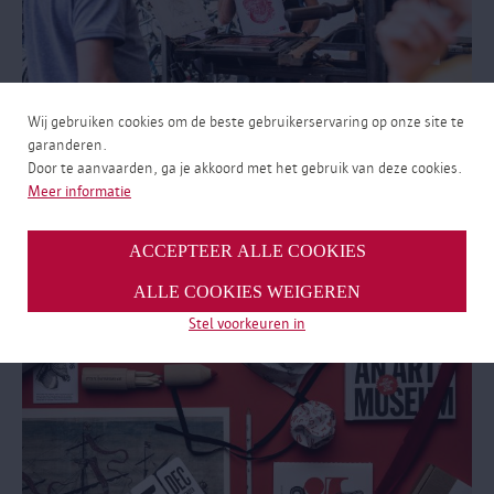
Wij gebruiken cookies om de beste gebruikerservaring op onze site te
garanderen.
Kalender
Door te aanvaarden, ga je akkoord met het gebruik van deze cookies.
Meer informatie
Tijdelijke tentoonstellingen, evenementen, drukdemonstraties.
Museum Plantin-Moretus biedt veel meer dan enkel een
museumbezoek.
ACCEPTEER ALLE COOKIES
ALLE COOKIES WEIGEREN
Stel voorkeuren in