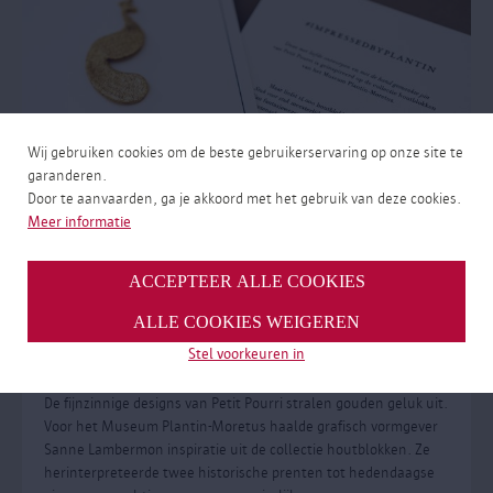
Wij gebruiken cookies om de beste gebruikerservaring op onze site te
garanderen.
Door te aanvaarden, ga je akkoord met het gebruik van deze cookies.
Meer informatie
ACCEPTEER ALLE COOKIES
Collab Petit Pourri x Museum Plantin-
ALLE COOKIES WEIGEREN
Moretus
Stel voorkeuren in
Geïnspireerd door de houtblokkencollectie
De fijnzinnige designs van Petit Pourri stralen gouden geluk uit.
Voor het Museum Plantin-Moretus haalde grafisch vormgever
Sanne Lambermon inspiratie uit de collectie houtblokken. Ze
herinterpreteerde twee historische prenten tot hedendaagse