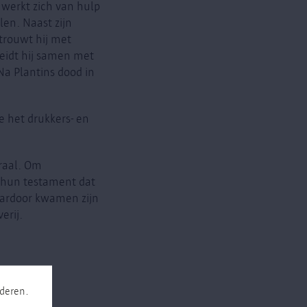
j werkt zich van hulp
len. Naast zijn
 trouwt hij met
leidt hij samen met
Na Plantins dood in
e het drukkers- en
draal. Om
n hun testament dat
aardoor kwamen zijn
erij.
nderen.