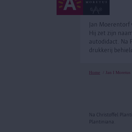
Jan Moerentorf 
Hij zet zijn naa
autodidact. Na P
drukkerij behiel
Kruimelpad
Home
Jan I Moretus
Na Christoffel Plan
Plantiniana.