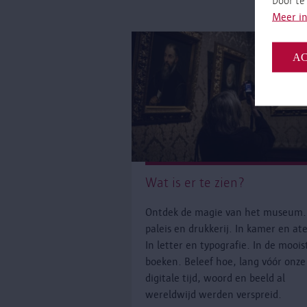
Door te
Meer i
AC
Wat is er te zien?
Ontdek de magie van het museum.
paleis en drukkerij. In kamer en ate
In letter en typografie. In de moois
boeken. Beleef hoe, lang vóór onze
digitale tijd, woord en beeld al
wereldwijd werden verspreid.