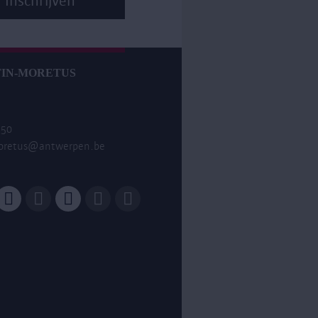
IN-MORETUS
 50
oretus@antwerpen.be