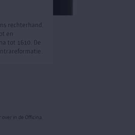
ins rechterhand.
ot en
ana tot 1610. De
ontrareformatie.
over in de Officina