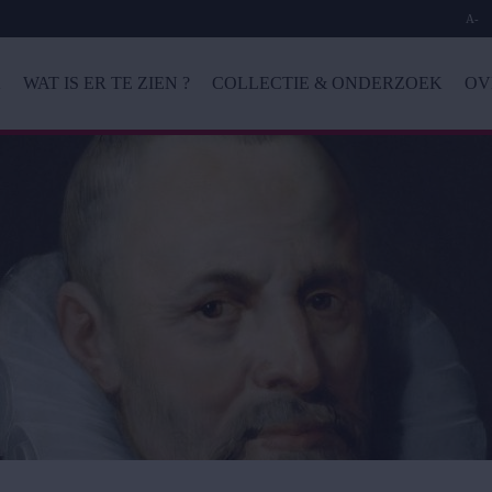
A-
K
WAT IS ER TE ZIEN ?
COLLECTIE & ONDERZOEK
OV