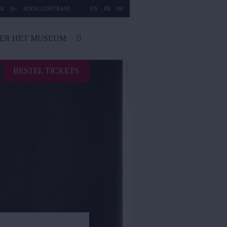
A
A+
HOOG CONTRAST
NL
EN
FR
DE
ER HET MUSEUM
BESTEL TICKETS