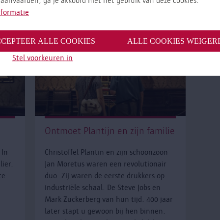
 aanvaarden, ga je akkoord met het gebruik van deze cookies.
nformatie
CEPTEER ALLE COOKIES
ALLE COOKIES WEIGER
Stel voorkeuren in
Ontmoet Plantijn en zijn familie
 In
Christoffel Plantin en zijn schoonzoon
lier.
Jan Moretus waren een revolutionair
te
duo. Zij waren de eerste drukkers op
industriële schaal. De Steve Jobs en
Mark Zuckerberg van hun tijd. 400 jaar
later stapt u gewoon bij hen binnen.