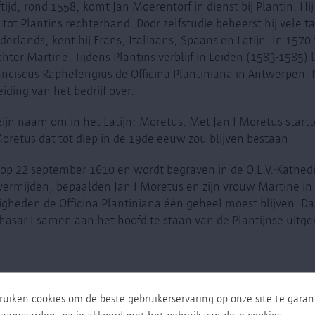
eftijd, rond 1558, komt Jan Moerentorf in dienst bij Plantin. Hi
tot Plantins rechterhand. Door zelfstudie beheerst hij vele ta
erlands, kent hij Frans, Italiaans, Spaans en Latijn. In 1570
hter Martine. Tijdens Plantins verblijf in Leiden (1583-1585) 
anciscus Raphelengius de Officina Plantiniana in Antwerpen. 
iding van het bedrijf over.
zijn naam om in het Latijn: Moretus. Met Jan I Moretus startt
oretus dat tot diep in de 19de eeuw zou blijven bestaan.
t op 22 september 1610 en wordt begraven in de O.L.V.-Kathe
 vermijden, bepaalden Jan I Moretus en zijn vrouw Martine i
igheden de Officina Plantiniana één geheel moest blijven. D
hasar I samen aan het hoofd te staan van de Plantijnse uitgev
GERELATEERD
ruiken cookies om de beste gebruikerservaring op onze site te gara