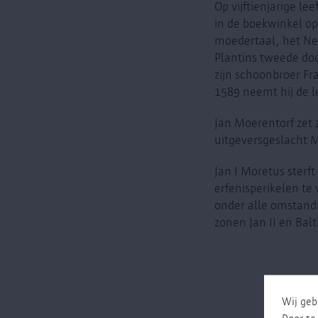
Op vijftienjarige le
in de boekwinkel op 
moedertaal, het Ned
Plantins tweede doc
zijn schoonbroer Fr
1589 neemt hij de le
Jan Moerentorf zet 
uitgeversgeslacht M
Jan I Moretus sterf
erfenisperikelen te
onder alle omstand
zonen Jan II en Balt
Wij geb