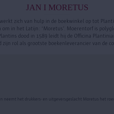
JAN I MORETUS
werkt zich van hulp in de boekwinkel op tot Plant
m om in het Latijn: ‘Moretus’. Moerentorf is polygl
lantins dood in 1589 leidt hij de Officina Plantini
d zijn rol als grootste boekenleverancier van de c
tin neemt het drukkers- en uitgeversgeslacht Moretus het roer 