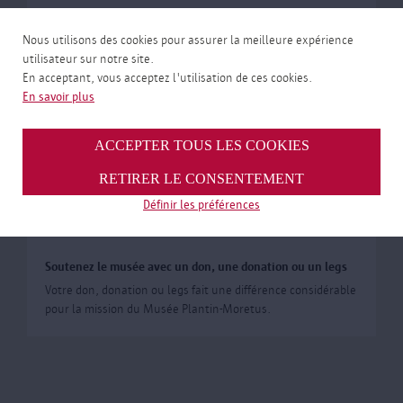
Nous utilisons des cookies pour assurer la meilleure expérience
utilisateur sur notre site.
En acceptant, vous acceptez l'utilisation de ces cookies.
En savoir plus
ACCEPTER TOUS LES COOKIES
RETIRER LE CONSENTEMENT
Définir les préférences
Devenez donateur
Soutenez le musée avec un don, une donation ou un legs
Votre don, donation ou legs fait une différence considérable
pour la mission du Musée Plantin-Moretus.